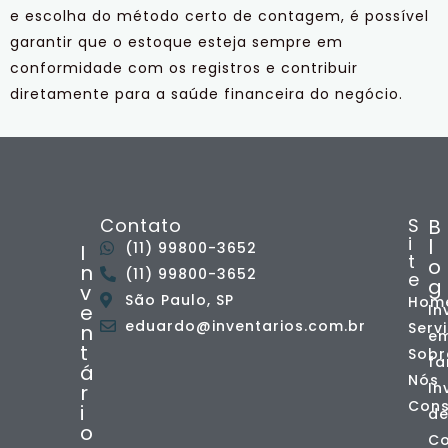
e escolha do método certo de contagem, é possível
garantir que o estoque esteja sempre em
conformidade com os registros e contribuir
diretamente para a saúde financeira do negócio.
Contato
S
B
i
l
(11) 99800-3652
I
t
o
n
(11) 99800-3652
e
g
v
São Paulo, SP
Hom
e
In
eduardo@inventarios.com.br
Serv
n
e
t
Sobr
fa
á
Nós
In
r
Cons
i
de
o
Co