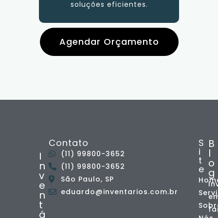
soluções eficientes.
Agendar Orçamento
Contato
S
B
i
l
(11) 99800-3652
I
t
o
n
(11) 99800-3652
e
g
v
São Paulo, SP
Hom
e
In
eduardo@inventarios.com.br
Serv
n
e
t
Sobr
fa
á
Nós