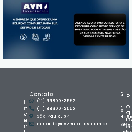
Contato
S
B
i
l
(11) 99800-3652
I
t
o
n
(11) 99800-3652
e
g
v
São Paulo, SP
Hom
e
In
eduardo@inventarios.com.br
Serv
n
e
t