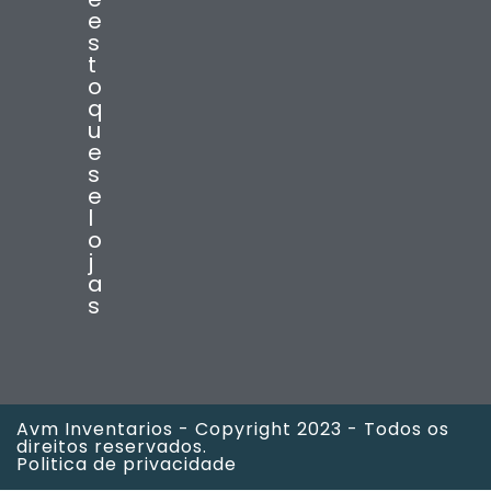
e
s
t
o
q
u
e
s
e
l
o
j
a
s
Avm Inventarios - Copyright 2023 - Todos os
direitos reservados.
Politica de privacidade