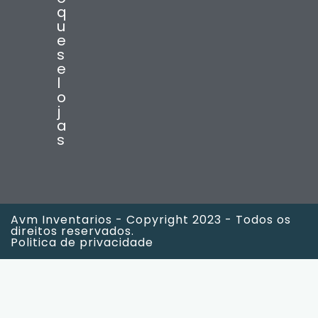
q
u
e
s
e
l
o
j
a
s
Avm Inventarios - Copyright 2023 - Todos os
direitos reservados.
Politica de privacidade